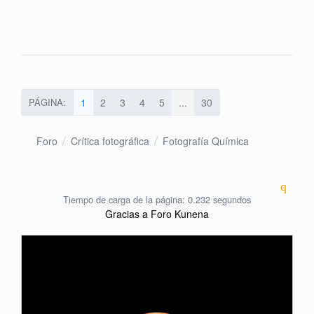
PÁGINA:
1
2
3
4
5
...
30
Foro
Crítica fotográfica
Fotografía Química
Tiempo de carga de la página: 0.232 segundos
Gracias a
Foro Kunena