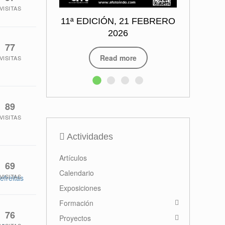
VISITAS
11ª EDICIÓN, 21 FEBRERO
2026
77
Read more
VISITAS
89
VISITAS
Actividades
Artículos
69
Calendario
VISITAS
efreitas
Exposiciones
Formación
76
Proyectos