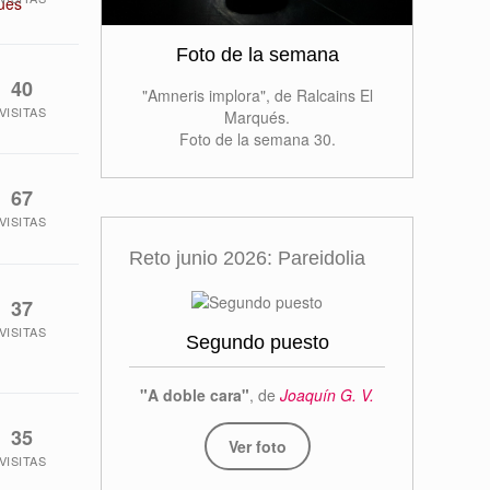
ués
Foto de la semana
40
"Amneris implora", de Ralcains El
VISITAS
Marqués.
Foto de la semana 30.
67
VISITAS
Reto junio 2026: Pareidolia
37
VISITAS
Segundo puesto
"A doble cara"
, de
Joaquín G. V.
35
Ver foto
VISITAS