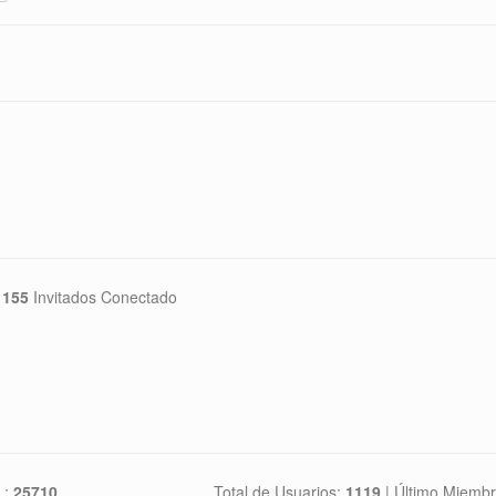
155
Invitados Conectado
 :
25710
Total de Usuarios:
1119
|
Último Miembr