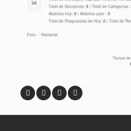
Total de Secciones:
5
|
Total de Categorías 
Abiertos hoy:
0
|
Abiertos ayer :
0
Total de Respuestas de Hoy:
0
|
Total de Re
Foro
Reciente
Tiempo de 