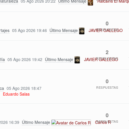
naturaleza
05 Ago 2026 20:22
Último Mensaje
Ralcains El Marq
0
RESPUESTAS
rtajes
05 Ago 2026 19:46
Último Mensaje
JAVIER GALLEGO
2
RESPUESTAS
fía
05 Ago 2026 19:42
Último Mensaje
JAVIER GALLEGO
0
RESPUESTAS
ica
05 Ago 2026 18:47
Eduardo Salas
0
RESPUESTAS
2026 16:39
Último Mensaje
Carlos R