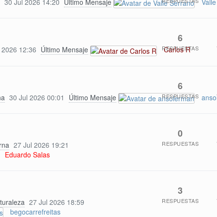
RESPUESTAS
30 Jul 2026 14:20
Último Mensaje
Vall
6
RESPUESTAS
l 2026 12:36
Último Mensaje
Carlos R
6
RESPUESTAS
na
30 Jul 2026 00:01
Último Mensaje
anso
0
RESPUESTAS
rna
27 Jul 2026 19:21
Eduardo Salas
3
RESPUESTAS
turaleza
27 Jul 2026 18:59
begocarrefreitas