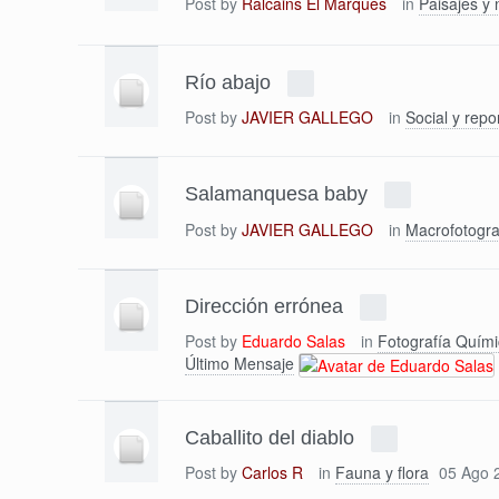
Post by
Ralcains El Marqués
in
Paisajes y 
Río abajo
Post by
JAVIER GALLEGO
in
Social y repo
Salamanquesa baby
Post by
JAVIER GALLEGO
in
Macrofotogra
Dirección errónea
Post by
Eduardo Salas
in
Fotografía Quím
Último Mensaje
Caballito del diablo
Post by
Carlos R
in
Fauna y flora
05 Ago 