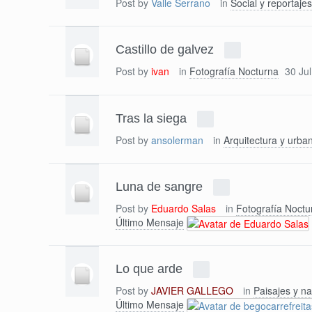
Post by
Valle Serrano
in
Social y reportajes
Castillo de galvez
Post by
ivan
in
Fotografía Nocturna
30 Ju
Tras la siega
Post by
ansolerman
in
Arquitectura y urba
Luna de sangre
Post by
Eduardo Salas
in
Fotografía Noctu
Último Mensaje
Lo que arde
Post by
JAVIER GALLEGO
in
Paisajes y na
Último Mensaje