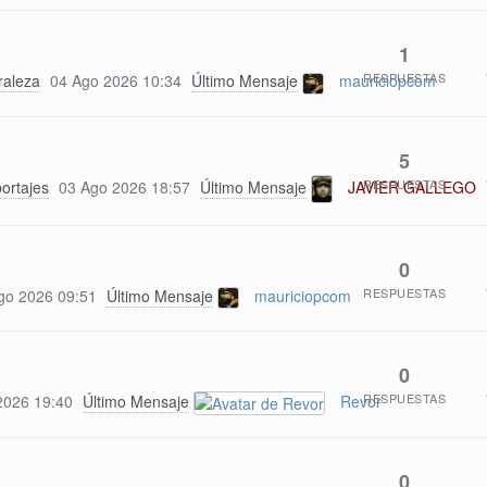
1
RESPUESTAS
raleza
04 Ago 2026 10:34
Último Mensaje
mauriciopcom
5
RESPUESTAS
portajes
03 Ago 2026 18:57
Último Mensaje
JAVIER GALLEGO
0
RESPUESTAS
go 2026 09:51
Último Mensaje
mauriciopcom
0
RESPUESTAS
2026 19:40
Último Mensaje
Revor
0