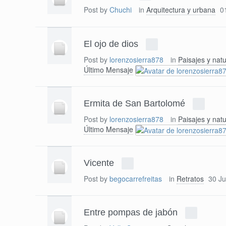
Post by
Chuchi
in
Arquitectura y urbana
0
El ojo de dios
Post by
lorenzosierra878
in
Paisajes y nat
Último Mensaje
Ermita de San Bartolomé
Post by
lorenzosierra878
in
Paisajes y nat
Último Mensaje
Vicente
Post by
begocarrefreitas
in
Retratos
30 Ju
Entre pompas de jabón