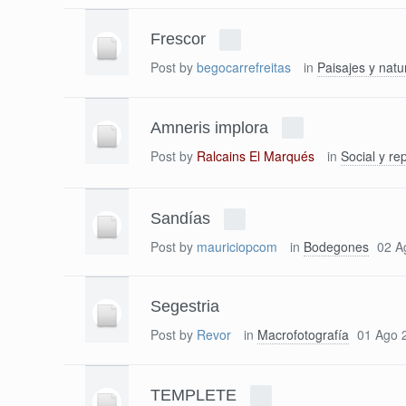
Frescor
Post by
begocarrefreitas
in
Paisajes y natu
Amneris implora
Post by
Ralcains El Marqués
in
Social y re
Sandías
Post by
mauriciopcom
in
Bodegones
02 A
Segestria
Post by
Revor
in
Macrofotografía
01 Ago 
TEMPLETE