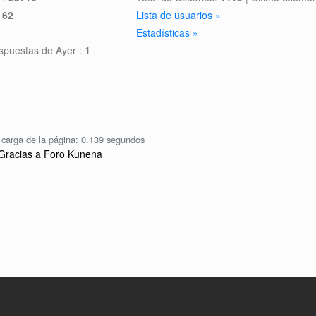
:
62
Lista de usuarios »
Estadísticas »
spuestas de Ayer :
1
carga de la página: 0.139 segundos
Gracias a
Foro Kunena