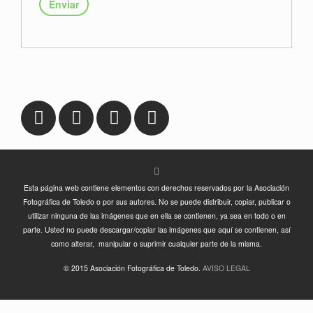
Enviar
Esta página web contiene elementos con derechos reservados por la Asociación
Fotográfica de Toledo o por sus autores. No se puede distribuir, copiar, publicar o
utilizar ninguna de las imágenes que en ella se contienen, ya sea en todo o en
parte. Usted no puede descargar/copiar las imágenes que aquí se contienen, así
como alterar, manipular o suprimir cualquier parte de la misma.
© 2015 Asociación Fotográfica de Toledo.
AVISO LEGAL