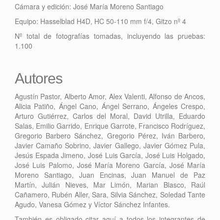
Cámara y edición: José María Moreno Santiago
Equipo: Hasselblad H4D, HC 50-110 mm f/4, Gitzo nº 4
Nº total de fotografías tomadas, incluyendo las pruebas:
1.100
Autores
Agustín Pastor, Alberto Amor, Alex Valenti, Alfonso de Ancos,
Alicia Patiño, Ángel Cano, Ángel Serrano, Ángeles Crespo,
Arturo Gutiérrez, Carlos del Moral, David Utrilla, Eduardo
Salas, Emilio Garrido, Enrique Garrote, Francisco Rodríguez,
Gregorio Barbero Sánchez, Gregorio Pérez, Iván Barbero,
Javier Camaño Sobrino, Javier Gallego, Javier Gómez Pula,
Jesús Espada Jimeno, José Luis García, José Luis Holgado,
José Luis Palomo, José María Moreno García, José María
Moreno Santiago, Juan Encinas, Juan Manuel de Paz
Martín, Julián Nieves, Mar Limón, Marian Blasco, Raúl
Cañamero, Rubén Aller, Sara, Silvia Sánchez, Soledad Tante
Agudo, Vanesa Gómez y Víctor Sánchez Infantes.
También es obligado citar aquí a todos los integrantes de