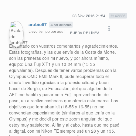
23 Nov 2016 21:54
#142236
arubio57
Autor del tema
Llevo tiempo por aquí
FUERA DE LÍNEA
Encantado con vuestros comentarios y agradecimientos.
Estas fotografías, y las que envíe de la Costa da Morte,
son las primeras con mi nuevo, y por ahora mínimo,
equipo: Una Fuji X-T1 y un 10-24 mm (15-35
equivalente). Después de tener varios problemas con la
Olympus OMD-EM5 Mark II, pude recuperar todo el
dinero invertido (gracias a la profesionalidad y buen
hacer de Sergio, de Fotocasión, del que alguien de la
AFT me habló) y pasarme a Fuji, aprovechando, de
paso, un atractivo cashback que ofrecía esta marca. Los
objetivos que formaban kit (18-55 y 16-55) no me
convencían especialmente (similares al que tenía en la
Olympus) y me decidí por este zoom angular, del que
estoy muy satisfecho. Al fin y al cabo, hasta que me pasé
al digital, con mi Nikon FE siempre usé un 28 y un 135,