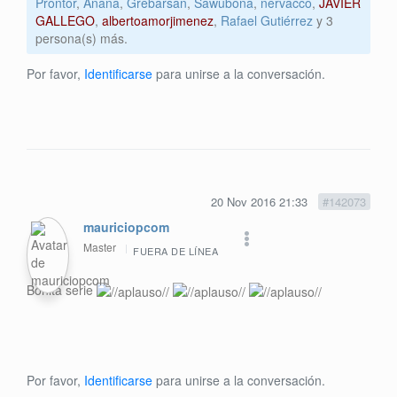
Prontor
,
Anana
,
Grebarsan
,
Sawubona
,
nervacco
,
JAVIER
GALLEGO
,
albertoamorjimenez
,
Rafael Gutiérrez
y 3
persona(s) más.
Por favor,
Identificarse
para unirse a la conversación.
20 Nov 2016 21:33
#142073
mauriciopcom
Master
FUERA DE LÍNEA
Bonita serie
Por favor,
Identificarse
para unirse a la conversación.