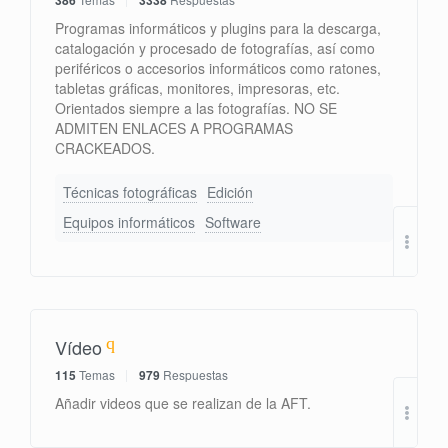
386
3338
Programas informáticos y plugins para la descarga,
catalogación y procesado de fotografías, así como
periféricos o accesorios informáticos como ratones,
tabletas gráficas, monitores, impresoras, etc.
Orientados siempre a las fotografías. NO SE
ADMITEN ENLACES A PROGRAMAS
CRACKEADOS.
Técnicas fotográficas
Edición
Equipos informáticos
Software
Re: 
por
Vídeo
115
Temas
979
Respuestas
Re: 
Añadir videos que se realizan de la AFT.
por