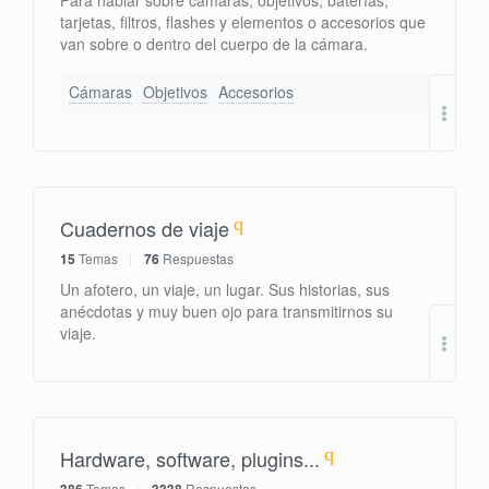
Para hablar sobre cámaras, objetivos, baterías,
tarjetas, filtros, flashes y elementos o accesorios que
van sobre o dentro del cuerpo de la cámara.
Cámaras
Objetivos
Accesorios
Foto
por
Cuadernos de viaje
15
Temas
76
Respuestas
Un afotero, un viaje, un lugar. Sus historias, sus
anécdotas y muy buen ojo para transmitirnos su
viaje.
por
Hardware, software, plugins...
Temas
Respuestas