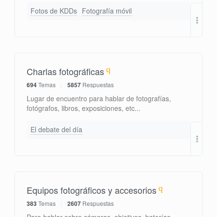
Fotos de KDDs
Fotografía móvil
La p
por
Charlas fotográficas
694
Temas
5857
Respuestas
Lugar de encuentro para hablar de fotografías,
fotógrafos, libros, exposiciones, etc...
El debate del día
Re: 
por
Equipos fotográficos y accesorios
383
Temas
2607
Respuestas