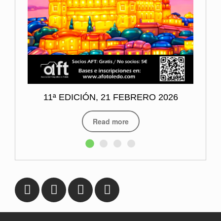
Esta página web contiene elementos con derechos reservados por la Asociación
Fotográfica de Toledo o por sus autores. No se puede distribuir, copiar, publicar o
utilizar ninguna de las imágenes que en ella se contienen, ya sea en todo o en
parte. Usted no puede descargar/copiar las imágenes que aquí se contienen, así
como alterar, manipular o suprimir cualquier parte de la misma.
© 2015 Asociación Fotográfica de Toledo.
AVISO LEGAL