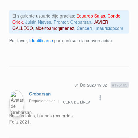
El siguiente usuario dijo gracias:
Eduardo Salas
,
Conde
Orlok
,
Julián Nieves
,
Prontor
,
Grebarsan
,
JAVIER
GALLEGO
,
albertoamorjimenez
,
Cencerri
,
mauriciopcom
Por favor,
Identificarse
para unirse a la conversación.
31 Dic 2020 19:32
#176165
Grebarsan
Requetemaster
FUERA DE LÍNEA
Buenas fotos, buenos recuerdos.
Feliz 2021.