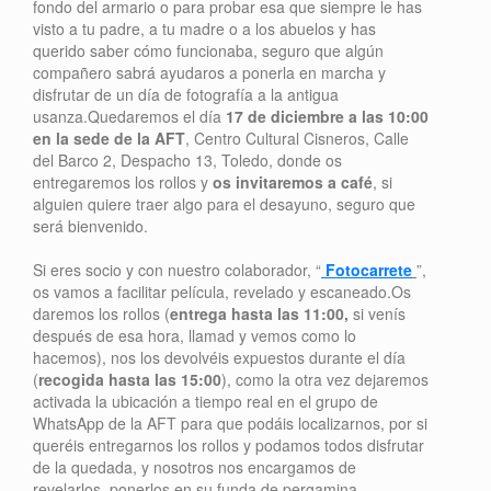
fondo del armario o para probar esa que siempre le has
visto a tu padre, a tu madre o a los abuelos y has
querido saber cómo funcionaba, seguro que algún
compañero sabrá ayudaros a ponerla en marcha y
disfrutar de un día de fotografía a la antigua
usanza.Quedaremos el día
17 de diciembre a las 10:00
en la sede de la AFT
, Centro Cultural Cisneros, Calle
del Barco 2, Despacho 13, Toledo, donde os
entregaremos los rollos y
os invitaremos a café
, si
alguien quiere traer algo para el desayuno, seguro que
será bienvenido.
Si eres socio y con nuestro colaborador, “
Fotocarrete
”,
os vamos a facilitar película, revelado y escaneado.Os
daremos los rollos (
entrega hasta las 11:00,
si venís
después de esa hora, llamad y vemos como lo
hacemos), nos los devolvéis expuestos durante el día
(
recogida hasta las 15:00
), como la otra vez dejaremos
activada la ubicación a tiempo real en el grupo de
WhatsApp de la AFT para que podáis localizarnos, por si
queréis entregarnos los rollos y podamos todos disfrutar
de la quedada, y nosotros nos encargamos de
revelarlos, ponerlos en su funda de pergamina