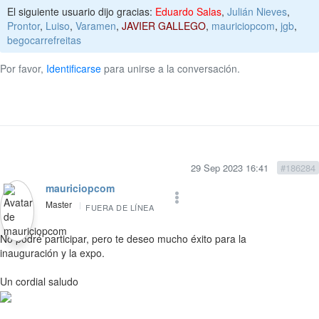
El siguiente usuario dijo gracias:
Eduardo Salas
,
Julián Nieves
,
Prontor
,
Luiso
,
Varamen
,
JAVIER GALLEGO
,
mauriciopcom
,
jgb
,
begocarrefreitas
Por favor,
Identificarse
para unirse a la conversación.
29 Sep 2023 16:41
#186284
mauriciopcom
Master
FUERA DE LÍNEA
No podré participar, pero te deseo mucho éxito para la
inauguración y la expo.
Un cordial saludo