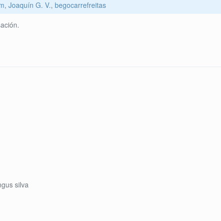
om
,
Joaquín G. V.
,
begocarrefreitas
ación.
gus silva