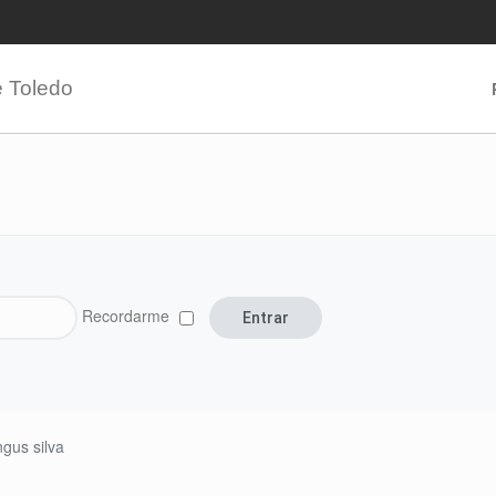
e Toledo
Recordarme
gus silva