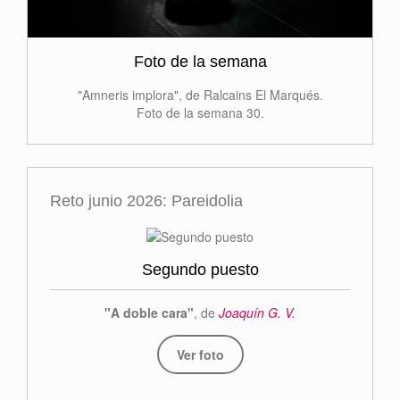
Foto de la semana
"Amneris implora", de Ralcains El Marqués.
Foto de la semana 30.
Reto junio 2026: Pareidolia
Segundo puesto
"A doble cara"
, de
Joaquín G. V.
Ver foto