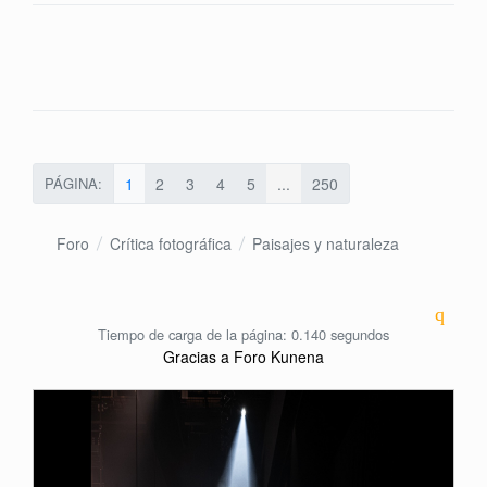
PÁGINA:
1
2
3
4
5
...
250
Foro
Crítica fotográfica
Paisajes y naturaleza
Tiempo de carga de la página: 0.140 segundos
Gracias a
Foro Kunena