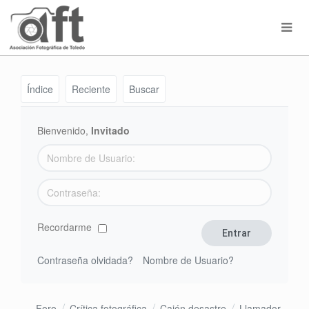
Índice
Reciente
Buscar
Bienvenido,
Invitado
Recordarme
Contraseña olvidada?
Nombre de Usuario?
Foro
Crítica fotográfica
Cajón desastre
Llamador