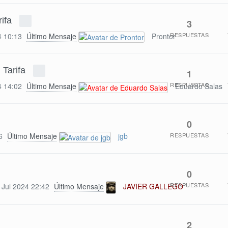
ifa
3
RESPUESTAS
4 10:13
Último Mensaje
Prontor
 Tarifa
1
RESPUESTAS
4 14:02
Último Mensaje
Eduardo Salas
0
RESPUESTAS
6
Último Mensaje
jgb
0
RESPUESTAS
 Jul 2024 22:42
Último Mensaje
JAVIER GALLEGO
2