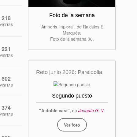
Foto de la semana
218
VISITAS
"Amneris implora", de Ralcains El
Marqués.
Foto de la semana 30.
221
VISITAS
Reto junio 2026: Pareidolia
602
VISITAS
Segundo puesto
374
"A doble cara"
, de
Joaquín G. V.
VISITAS
Ver foto