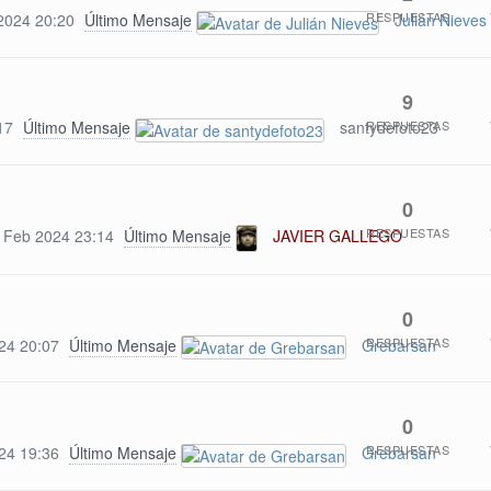
RESPUESTAS
2024 20:20
Último Mensaje
Julián Nieves
9
RESPUESTAS
17
Último Mensaje
santydefoto23
0
RESPUESTAS
 Feb 2024 23:14
Último Mensaje
JAVIER GALLEGO
0
RESPUESTAS
24 20:07
Último Mensaje
Grebarsan
0
RESPUESTAS
24 19:36
Último Mensaje
Grebarsan