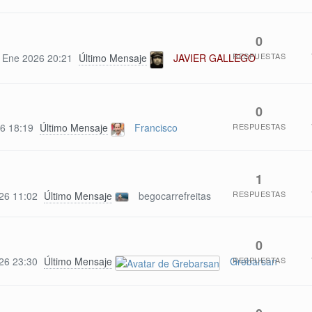
0
RESPUESTAS
 Ene 2026 20:21
Último Mensaje
JAVIER GALLEGO
0
RESPUESTAS
6 18:19
Último Mensaje
Francisco
1
RESPUESTAS
26 11:02
Último Mensaje
begocarrefreitas
0
RESPUESTAS
26 23:30
Último Mensaje
Grebarsan