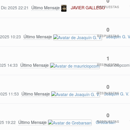
0
RESPUESTAS
 Dic 2025 22:21
Último Mensaje
JAVIER GALLEGO
0
RESPUESTAS
 2025 10:23
Último Mensaje
Joaquín G. V
1
RESPUESTAS
025 14:33
Último Mensaje
mauriciopcom
0
RESPUESTAS
2025 11:53
Último Mensaje
Joaquín G. V.
0
RESPUESTAS
25 19:22
Último Mensaje
Grebarsan