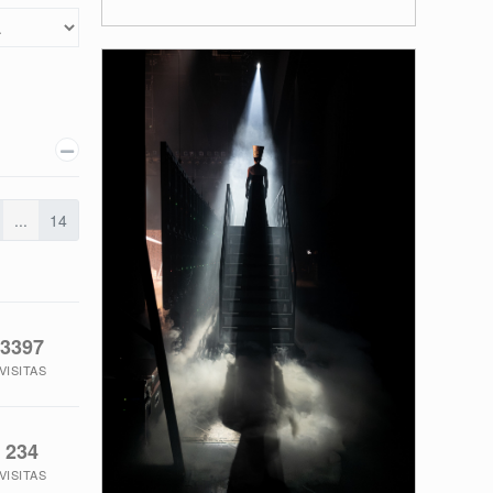
...
14
3397
VISITAS
234
VISITAS