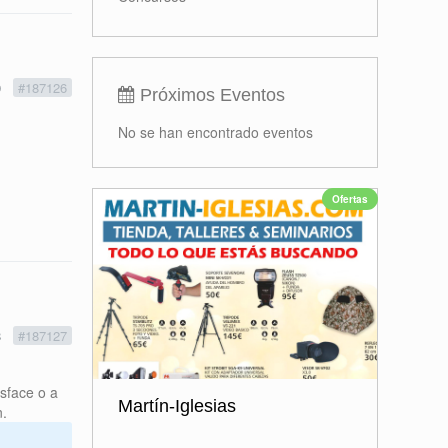
Concursos
0
#187126
Próximos Eventos
No se han encontrado eventos
Ofertas
8
#187127
isface o a
n.
Martín-Iglesias