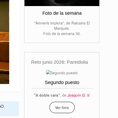
Foto de la semana
"Amneris implora", de Ralcains El
Marqués.
Foto de la semana 30.
Reto junio 2026: Pareidolia
Segundo puesto
"A doble cara"
, de
Joaquín G. V.
GO
,
Ver foto