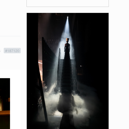
8
#187120