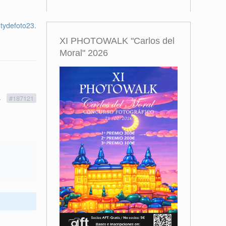
tydefoto23
.
XI PHOTOWALK "Carlos del
Moral" 2026
4
#187121