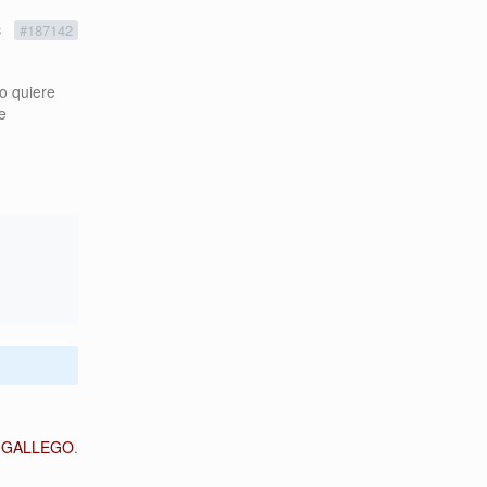
3
#187142
o quiere
e
R GALLEGO
.