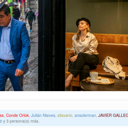
as
,
Conde Orlok
,
Julián Nieves
,
silavario
,
ansolerman
,
JAVIER GALLE
gb
y 3 persona(s) más.