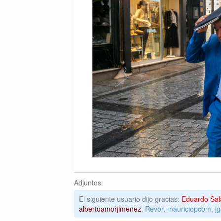
Adjuntos:
El siguiente usuario dijo gracias:
Eduardo Sal
albertoamorjimenez
,
Revor
,
mauriciopcom
,
j