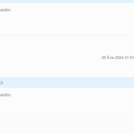
ación.
05 Ene 2024 21:5
23
ación.