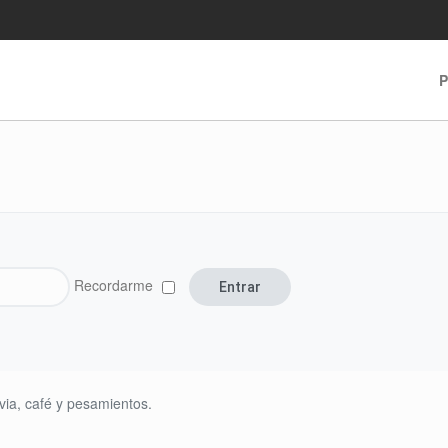
P
Recordarme
via, café y pesamientos.