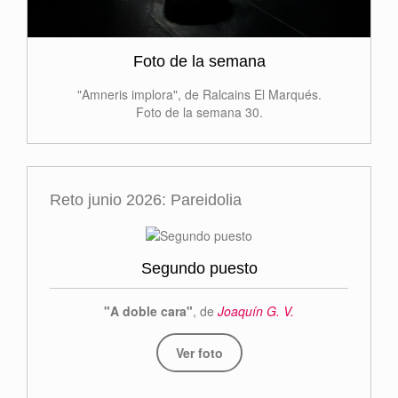
Foto de la semana
"Amneris implora", de Ralcains El Marqués.
Foto de la semana 30.
Reto junio 2026: Pareidolia
Segundo puesto
"A doble cara"
, de
Joaquín G. V.
Ver foto