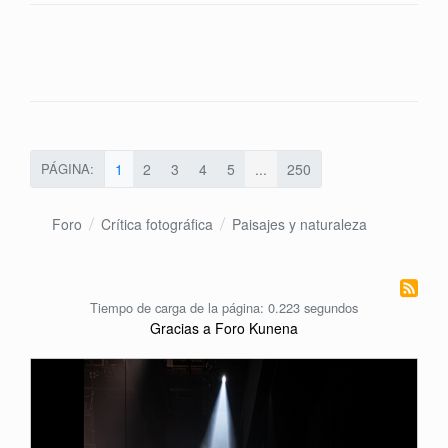
PÁGINA:
1
2
3
4
5
...
250
Foro
Crítica fotográfica
Paisajes y naturaleza
Tiempo de carga de la página: 0.223 segundos
Gracias a
Foro Kunena