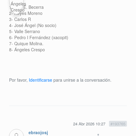
1- Luis E. Becerra
2- Reyes Moreno
3- Carlos R
4- José Ángel (No socio)
5- Valle Serrano
6- Pedro I Fernández (xacopit)
7- Quique Molina.
8- Ángeles Crespo
Por favor,
Identificarse
para unirse a la conversación.
24 Abr 2026 10:27
#193765
ebraojosj