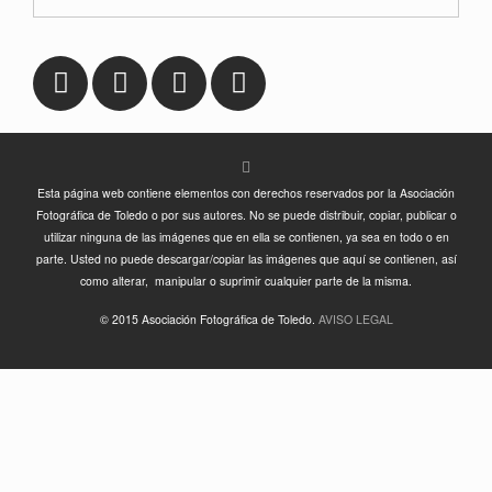
Esta página web contiene elementos con derechos reservados por la Asociación
Fotográfica de Toledo o por sus autores. No se puede distribuir, copiar, publicar o
utilizar ninguna de las imágenes que en ella se contienen, ya sea en todo o en
parte. Usted no puede descargar/copiar las imágenes que aquí se contienen, así
como alterar, manipular o suprimir cualquier parte de la misma.
© 2015 Asociación Fotográfica de Toledo.
AVISO LEGAL