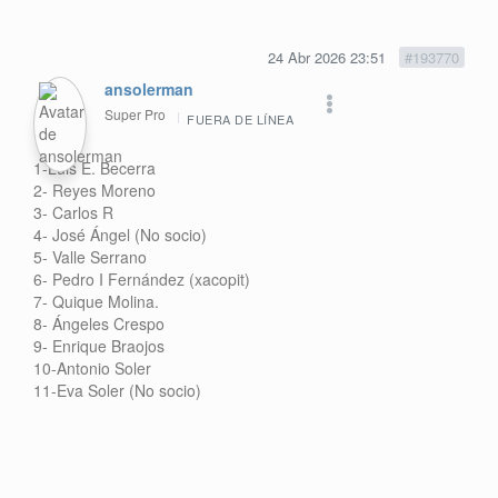
24 Abr 2026 23:51
#193770
ansolerman
Super Pro
FUERA DE LÍNEA
1-Luis E. Becerra
2- Reyes Moreno
3- Carlos R
4- José Ángel (No socio)
5- Valle Serrano
6- Pedro I Fernández (xacopit)
7- Quique Molina.
8- Ángeles Crespo
9- Enrique Braojos
10-Antonio Soler
11-Eva Soler (No socio)