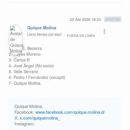
22 Abr 2026 18:33
#193756
Quique Molina
Llevo tiempo por aquí
FUERA DE LÍNEA
1- Luis E. Becerra
2- Reyes Moreno
3- Carlos R
4- José Ángel (No socio)
5- Valle Serrano
6- Pedro I Fernández (xacopit)
7- Quique Molina.
Quique Molina.
Facebook:
www.facebook.com/quique.molina.d/
X:
x.com/quiquemolina_
Instagram: